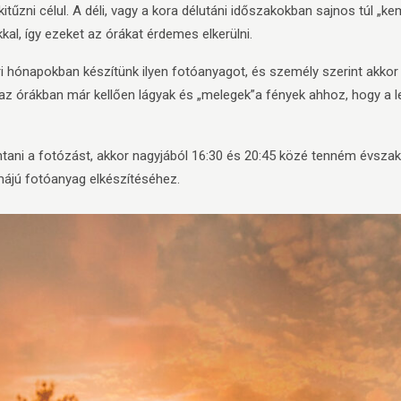
itűzni célul. A déli, vagy a kora délutáni időszakokban sajnos túl „
al, így ezeket az órákat érdemes elkerülni.
 hónapokban készítünk ilyen fotóanyagot, és személy szerint akkor i
 az órákban már kellően lágyak és „melegek”a fények ahhoz, hogy a
ani a fotózást, akkor nagyjából 16:30 és 20:45 közé tenném évszak
émájú fotóanyag elkészítéséhez.