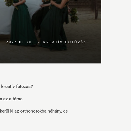
2022.01.28.
KREATÍV FOTÓZÁS
 kreatív fotózás?
n ez a téma.
kerül ki az otthonotokba néhány, de