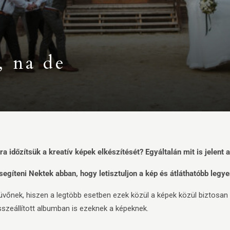
, na de
a időzítsük a kreatív képek elkészítését? Egyáltalán mit is jelent a
gíteni Nektek abban, hogy letisztuljon a kép és átláthatóbb legye
vőnek, hiszen a legtöbb esetben ezek közül a képek közül biztosan 
szeállított albumban is ezeknek a képeknek.