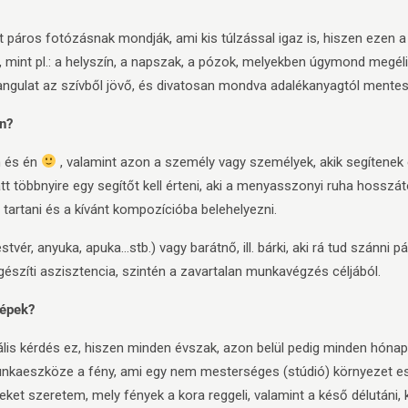
 páros fotózásnak mondják, ami kis túlzással igaz is, hiszen ezen a
mint pl.: a helyszín, a napszak, a pózok, melyekben úgymond megélit
ngulat az szívből jövő, és divatosan mondva adalékanyagtól mente
n?
n és én
, valamint azon a személy vagy személyek, akik segítenek e
t többnyire egy segítőt kell érteni, aki a menyasszonyi ruha hosszátó
tartani és a kívánt kompozícióba belehelyezni.
tvér, anyuka, apuka…stb.) vagy barátnő, ill. bárki, aki rá tud szánni p
észíti aszisztencia, szintén a zavartalan munkavégzés céljából.
képek?
ális kérdés ez, hiszen minden évszak, azon belül pedig minden hón
nkaeszköze a fény, ami egy nem mesterséges (stúdió) környezet e
ket szeretem, mely fények a kora reggeli, valamint a késő délutáni, 