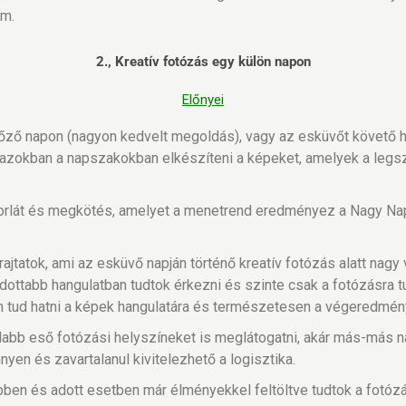
um.
2., Kreatív fotózás egy külön napon
Előnyei
őző napon (nagyon kedvelt megoldás), vagy az esküvőt követő 
 azokban a napszakokban elkészíteni a képeket, amelyek a le
őkorlát és megkötés, amelyet a menetrend eredményez a Nagy Nap
ajtatok, ami az esküvő napján történő kreatív fotózás alatt nag
ldottabb hangulatban tudtok érkezni és szinte csak a fotózásra t
 tud hatni a képek hangulatára és természetesen a végeredmén
abb eső fotózási helyszíneket is meglátogatni, akár más-más n
nyen és zavartalanul kivitelezhető a logisztika.
ben és adott esetben már élményekkel feltöltve tudtok a fotózá