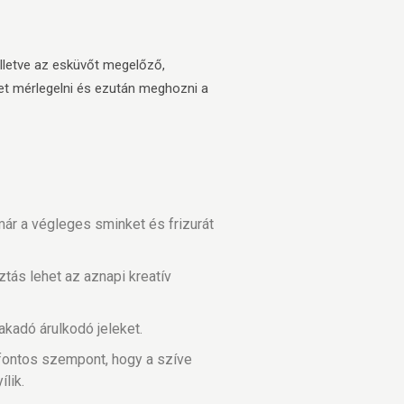
illetve az esküvőt megelőző,
et mérlegelni és ezután meghozni a
ár a végleges sminket és frizurát
ztás lehet az aznapi kreatív
kadó árulkodó jeleket.
 fontos szempont, hogy a szíve
ílik.