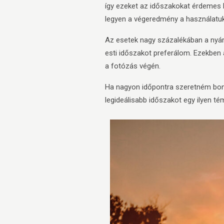
így ezeket az időszakokat érdemes k
legyen a végeredmény a használatukk
Az esetek nagy százalékában a nyári
esti időszakot preferálom. Ezekben
a fotózás végén.
Ha nagyon időpontra szeretném bont
legideálisabb időszakot egy ilyen t