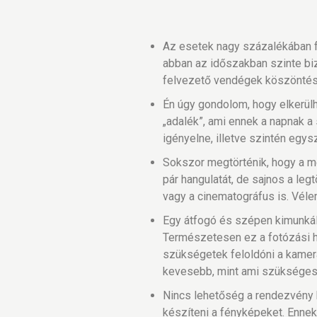
Az esetek nagy százalékában f
abban az időszakban szinte bizt
felvezető vendégek köszöntés
Én úgy gondolom, hogy elkerülhe
„adalék”, ami ennek a napnak a 
igényelne, illetve szintén egy
Sokszor megtörténik, hogy a meg
pár hangulatát, de sajnos a le
vagy a cinematográfus is. Vél
Egy átfogó és szépen kimunkált
Természetesen ez a fotózási he
szükségetek feloldóni a kamer
kevesebb, mint ami szükséges
Nincs lehetőség a rendezvény 
készíteni a fényképeket. Enne