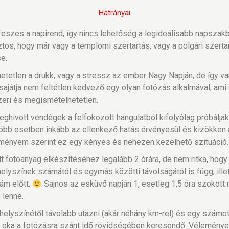
Hátrányai
eszes a napirend, így nincs lehetőség a legideálisabb napszakb
os, hogy már vagy a templomi szertartás, vagy a polgári szertar
e.
tetlen a drukk, vagy a stressz az ember Nagy Napján, de így van 
sajátja nem feltétlen kedvező egy olyan fotózás alkalmával, ami 
szeri és megismételhetetlen.
hívott vendégek a felfokozott hangulatból kifolyólag próbálják o
gtöbb esetben inkább az ellenkező hatás érvényesül és kizökken 
eményem szerint ez egy kényes és nehezen kezelhető szituáció.
 fotóanyag elkészítéséhez legalább 2 órára, de nem ritka, hogy a
lyszínek számától és egymás közötti távolságától is függ, illet
ám előtt.
Sajnos az esküvő napján 1, esetleg 1,5 óra szokott r
 lenne.
helyszínétől távolabb utazni (akár néhány km-rel) és egy szám
k oka a fotózásra szánt idő rövidségében keresendő. Vélemény