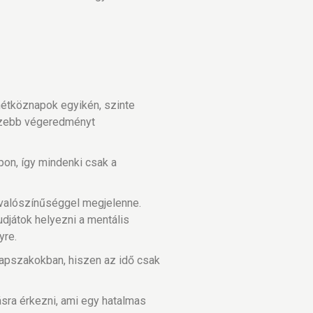
hétköznapok egyikén, szinte
gszebb végeredményt
on, így mindenki csak a
y valószínűséggel megjelenne.
udjátok helyezni a mentális
yre.
apszakokban, hiszen az idő csak
sra érkezni, ami egy hatalmas