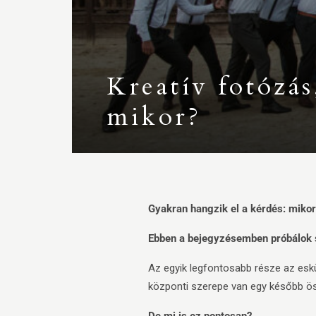
Kreatív fotózás
mikor?
Gyakran hangzik el a kérdés: mikorr
Ebben a bejegyzésemben próbálok se
Az egyik legfontosabb része az eskü
központi szerepe van egy később ös
De mi is ez pontosan?