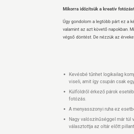
Mikorra időzítsük a kreatív fotózás
Úgy gondolom a legtöbb párt ez a ké
valamint az azt követő napokban. M
végső döntést. De nézzük az érveket
Kevésbé tűnhet logikailag kom
viseli, amit így csupán csak eg
Külföldről érkező párok esetébe
fotózás.
A menyasszonyi ruha ez esetbe
Nagy valószínűséggel már túl 
választottja az oltár előtt pill