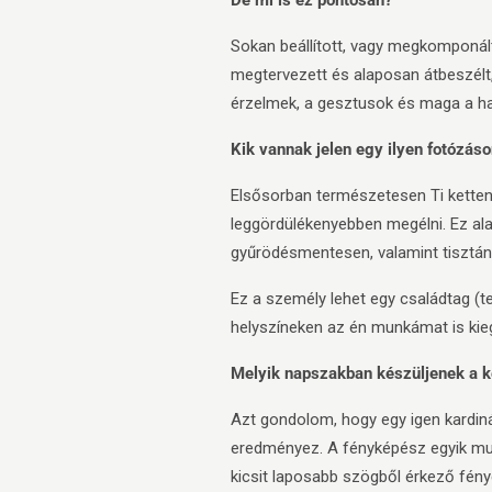
Sokan beállított, vagy megkomponált
megtervezett és alaposan átbeszélt, 
érzelmek, a gesztusok és maga a ha
Kik vannak jelen egy ilyen fotózáso
Elsősorban természetesen Ti kette
leggördülékenyebben megélni. Ez alat
gyűrödésmentesen, valamint tisztán 
Ez a személy lehet egy családtag (tes
helyszíneken az én munkámat is kieg
Melyik napszakban készüljenek a 
Azt gondolom, hogy egy igen kardin
eredményez. A fényképész egyik mu
kicsit laposabb szögből érkező fénye