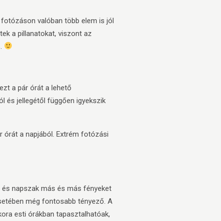
 fotózáson valóban több elem is jól
ek a pillanatokat, viszont az
s.
zt a pár órát a lehető
l és jellegétől függően igyekszik
ár órát a napjából. Extrém fotózási
ap és napszak más és más fényeket
setében még fontosabb tényező. A
kora esti órákban tapasztalhatóak,