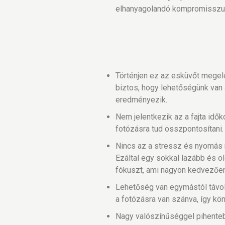
elhanyagolandó kompromissz
Történjen ez az esküvőt megel
biztos, hogy lehetőségünk van
eredményezik.
Nem jelentkezik az a fajta id
fotózásra tud összpontosítani.
Nincs az a stressz és nyomás r
Ezáltal egy sokkal lazább és o
fókuszt, ami nagyon kedvezően
Lehetőség van egymástól távol
a fotózásra van szánva, így kön
Nagy valószínűséggel pihenteb