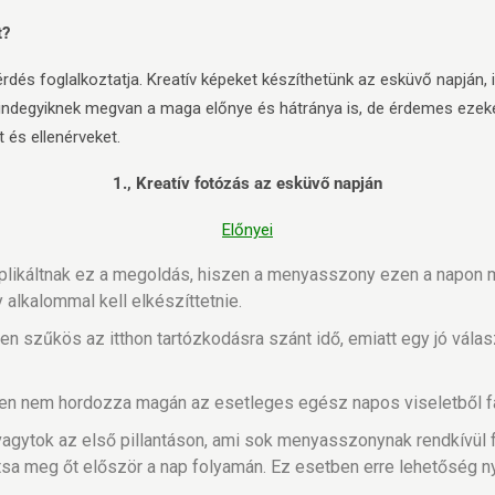
t?
rdés foglalkoztatja. Kreatív képeket készíthetünk az esküvő napján, 
indegyiknek megvan a maga előnye és hátránya is, de érdemes ezek
 és ellenérveket.
1., Kreatív fotózás az esküvő napján
Előnyei
plikáltnak ez a megoldás, hiszen a menyasszony ezen a napon m
y alkalommal kell elkészíttetnie.
n szűkös az itthon tartózkodásra szánt idő, emiatt egy jó válas
n nem hordozza magán az esetleges egész napos viseletből fa
vagytok az első pillantáson, ami sok menyasszonynak rendkívül
antsa meg őt először a nap folyamán. Ez esetben erre lehetőség ny