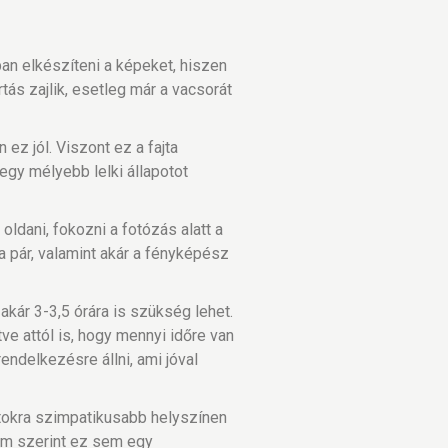
an elkészíteni a képeket, hiszen
tás zajlik, esetleg már a vacsorát
ez jól. Viszont ez a fajta
egy mélyebb lelki állapotot
ldani, fokozni a fotózás alatt a
a pár, valamint akár a fényképész
kár 3-3,5 órára is szükség lehet.
ve attól is, hogy mennyi időre van
endelkezésre állni, ami jóval
otokra szimpatikusabb helyszínen
em szerint ez sem egy